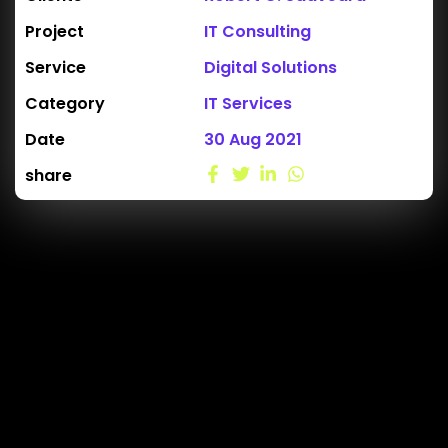
Project
IT Consulting
Service
Digital Solutions
Category
IT Services
Date
30 Aug 2021
share
A Real Store For Digital Solutions
wquis autem vel eum iure reprehenderit quiin voluptate
velit esse quam nihil molestiae onsequatur, vel illum
solorem eum fugiat quo voluptas nulla pariatur
laudantium totam rem aperquae ab illo inventore
veritatis et quasi architecto beatae vitae dicta sunt
explicabo. Nemo enim ipsam voluptatem quiluptas sit