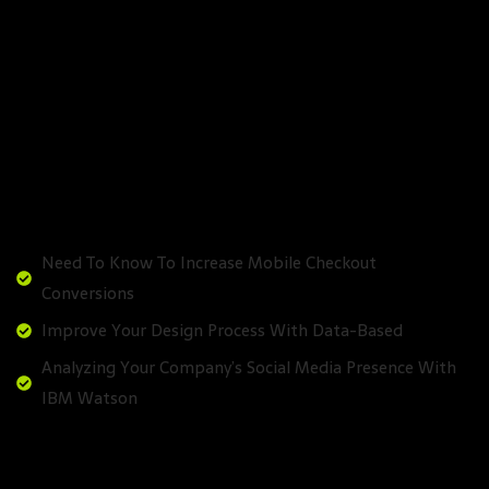
solorem eum fugiat quo voluptas nulla pariatur
laudantium totam rem aperquae ab illo inventore
veritatis et quasi architecto beatae vitae dicta sunt
explicabo. Nemo enim ipsam voluptatem quiluptas sit
aspernatur aut odit aut fugit, sed quia consequuntur
magni dolores eos qui ratione voluptatem sequi
nesciunt.
Need To Know To Increase Mobile Checkout
Conversions
Improve Your Design Process With Data-Based
Analyzing Your Company’s Social Media Presence With
IBM Watson