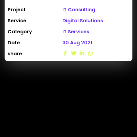
Project
IT Consulting
Service
Digital Solutions
Category
IT Services
Date
30 Aug 2021
share
A Real Store For Digital Solutions
wquis autem vel eum iure reprehenderit quiin voluptate
velit esse quam nihil molestiae onsequatur, vel illum
solorem eum fugiat quo voluptas nulla pariatur
laudantium totam rem aperquae ab illo inventore
veritatis et quasi architecto beatae vitae dicta sunt
explicabo. Nemo enim ipsam voluptatem quiluptas sit