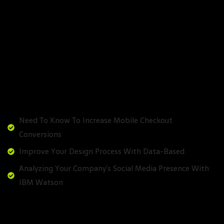
solorem eum fugiat quo voluptas nulla pariatur
laudantium totam rem aperquae ab illo inventore
veritatis et quasi architecto beatae vitae dicta sunt
explicabo. Nemo enim ipsam voluptatem quiluptas sit
aspernatur aut odit aut fugit, sed quia consequuntur
magni dolores eos qui ratione voluptatem sequi
nesciunt.
Need To Know To Increase Mobile Checkout
Conversions
Improve Your Design Process With Data-Based
Analyzing Your Company’s Social Media Presence With
IBM Watson