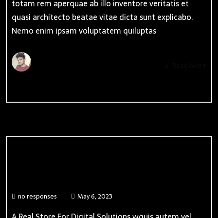
totam rem aperquae ab illo inventore veritatis et
quasi architecto beatae vitae dicta sunt explicabo.
Nemo enim ipsam voluptatem quiluptas
By
Admin
Read More
Web Application
no responses
May 6, 2023
A Real Store For Digital Solutions wquis autem vel